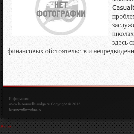
Casualt
пробле
заслуж
школах 
здесь с
финансовых обстоятельств и непредвиденн
Информация
www.la-nouvelle-volga.ru Copyright © 2016
la-nouvelle-volga.ru
.
Карта